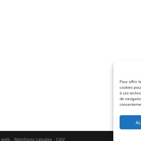
Pour offrir 
cookies pour
à ces techn
de navigatio
consentement
Ac
n web
-
Mentions Légales
-
CGV