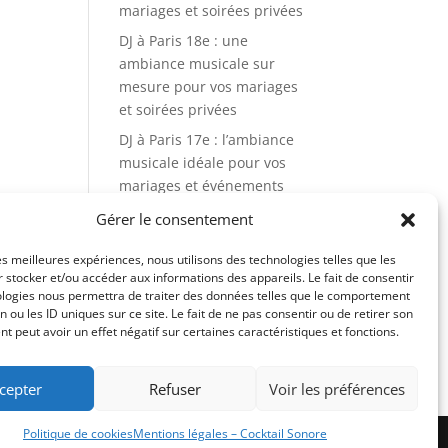
mariages et soirées privées
DJ à Paris 18e : une
ambiance musicale sur
mesure pour vos mariages
et soirées privées
DJ à Paris 17e : l’ambiance
musicale idéale pour vos
mariages et événements
privés
Gérer le consentement
Commentaires
les meilleures expériences, nous utilisons des technologies telles que les
 stocker et/ou accéder aux informations des appareils. Le fait de consentir
récents
ologies nous permettra de traiter des données telles que le comportement
n ou les ID uniques sur ce site. Le fait de ne pas consentir ou de retirer son
Aucun commentaire à
 peut avoir un effet négatif sur certaines caractéristiques et fonctions.
afficher.
cepter
Refuser
Voir les préférences
Politique de cookies
Mentions légales – Cocktail Sonore