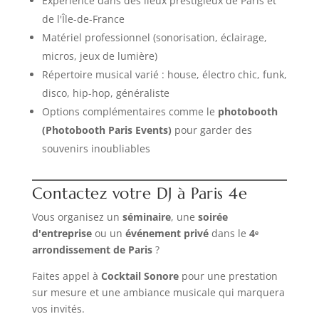
Expérience dans des lieux prestigieux de Paris et
de l'Île-de-France
Matériel professionnel (sonorisation, éclairage,
micros, jeux de lumière)
Répertoire musical varié : house, électro chic, funk,
disco, hip-hop, généraliste
Options complémentaires comme le
photobooth
(Photobooth Paris Events)
pour garder des
souvenirs inoubliables
Contactez votre DJ à Paris 4e
Vous organisez un
séminaire
, une
soirée
d'entreprise
ou un
événement privé
dans le
4ᵉ
arrondissement de Paris
?
Faites appel à
Cocktail Sonore
pour une prestation
sur mesure et une ambiance musicale qui marquera
vos invités.