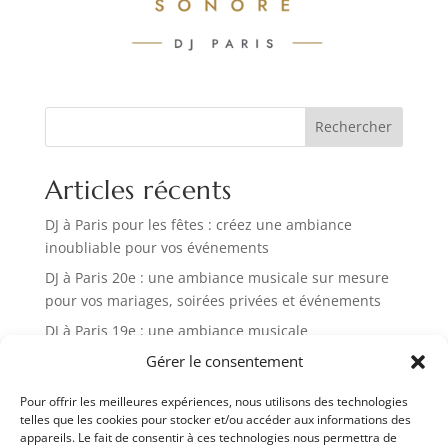
Rechercher
Articles récents
DJ à Paris pour les fêtes : créez une ambiance
inoubliable pour vos événements
DJ à Paris 20e : une ambiance musicale sur mesure
pour vos mariages, soirées privées et événements
DJ à Paris 19e : une ambiance musicale
personnalisée pour vos mariages et soirées privées
Gérer le consentement
DJ à Paris 18e : une ambiance musicale sur mesure
Pour offrir les meilleures expériences, nous utilisons des technologies
pour vos mariages et soirées privées
telles que les cookies pour stocker et/ou accéder aux informations des
DJ à Paris 17e : l’ambiance musicale idéale pour vos
appareils. Le fait de consentir à ces technologies nous permettra de